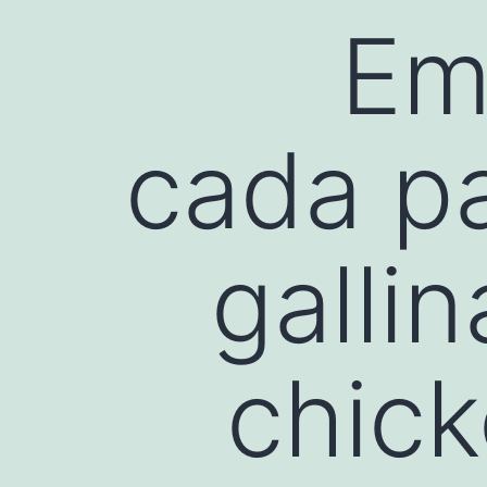
¡E
cada pa
gallin
chick