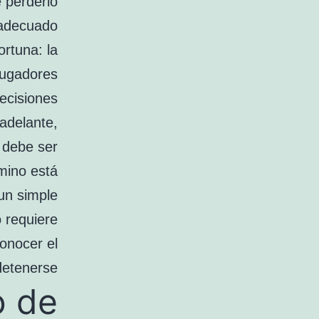
 perderlo
adecuado.
ortuna: la
 jugadores
ecisiones
 adelante,
 debe ser
amino está
un simple
o requiere
conocer el
etenerse.
o de