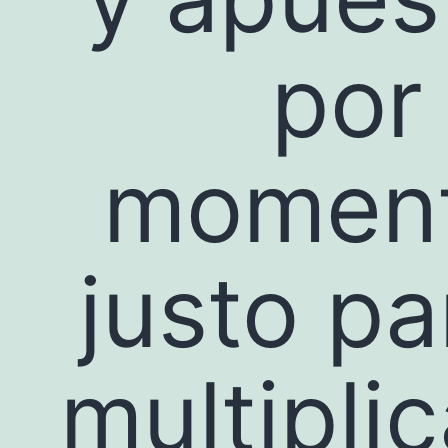
por 
momen
justo pa
multiplic