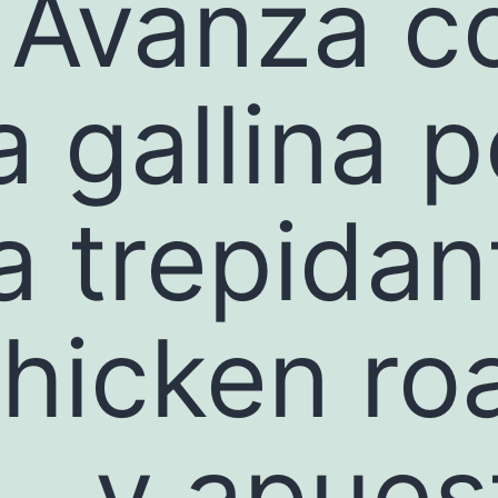
Avanza c
a gallina p
la trepidan
hicken ro
y apues