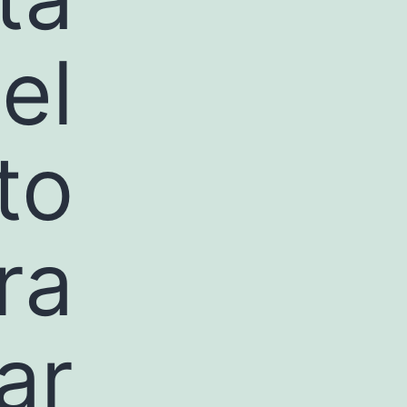
el
to
ra
ar