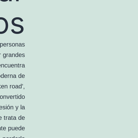
s.
 personas
r grandes
encuentra
oderna de
ken road’,
convertido
sión y la
e trata de
nte puede