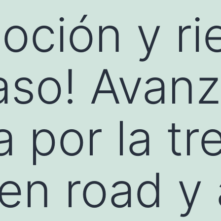
moción y r
so! Avanz
a por la t
en road y