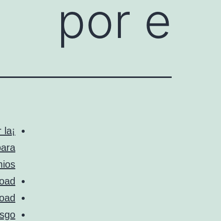
por e
 la
para
ios.
oad’
oad’
esgo