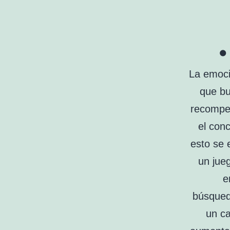
La emoci
que bu
recompen
el con
esto se 
un jue
e
búsqueda
un c