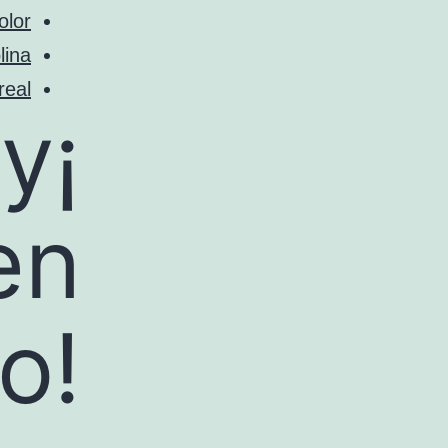
olor
lina
real
 y
en
o!