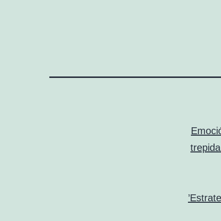
¡Emoci
trepid
Estrate