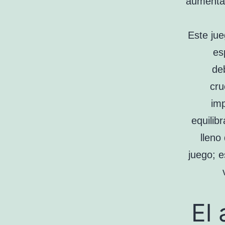
aumentar
Este jue
es
de
cru
im
equilib
lleno
juego; e
El 