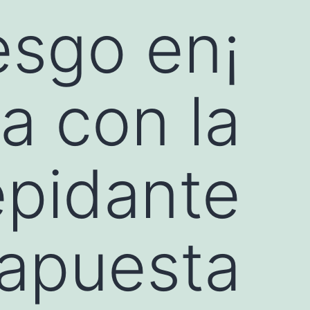
iesgo en
a con la
repidante
 apuesta