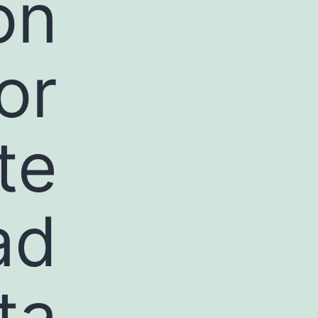
on
or
te
ad
ta