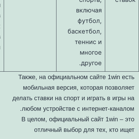
русский,
предост
английский и
каки
другие.
дополните
докум