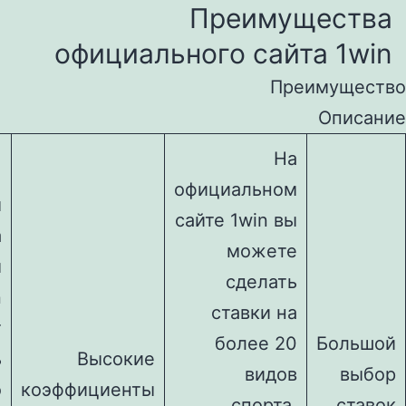
Регистра
Официальный
официа
сайт 1win
сайт
доступен на
зан
нескольких
счит
Многоязычный
языках,
минуты,
интерфейс
включая
не 