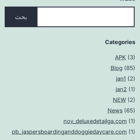
Categories
APK
(3)
Blog
(85)
jan1
(2)
jan2
(1)
NEW
(2)
News
(65)
nov_deluxedetailga.com
(1)
pb_jaspersboardinganddoggiedaycare.com
(1)