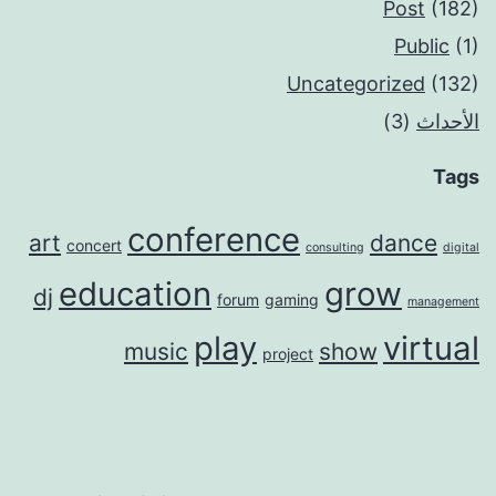
Post
(182)
Public
(1)
Uncategorized
(132)
الأحداث
(3)
Tags
conference
art
dance
concert
consulting
digital
education
grow
dj
forum
gaming
management
play
virtual
music
show
project